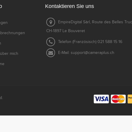
o
Kontaktieren Sie uns
EmpireDigital Sàrl, Route des Belles Tru
ungen
CH-1897 Le Bouveret
tabrechnungen
Telefon (Französisch)
021 588 15 16
n
E-Mail:
support@cameraplus.ch
 über mich
ine
d.