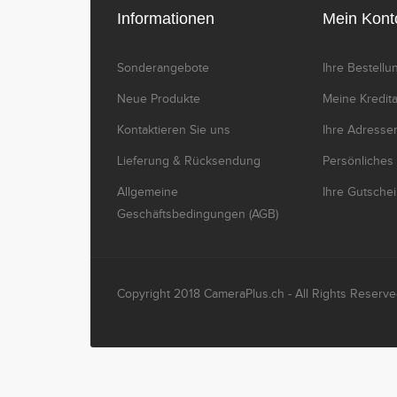
Informationen
Mein Kont
Sonderangebote
Ihre Bestell
Neue Produkte
Meine Kredi
Kontaktieren Sie uns
Ihre Adresse
Lieferung & Rücksendung
Persönliches
Allgemeine
Ihre Gutsche
Geschäftsbedingungen (AGB)
Copyright 2018 CameraPlus.ch - All Rights Reserve