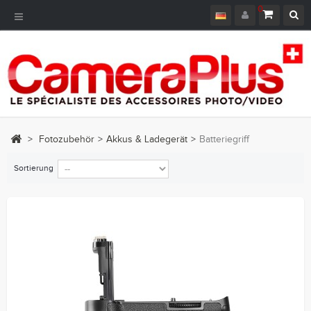
0
Toggle
Navigation
>
Fotozubehör
>
Akkus & Ladegerät
>
Batteriegriff
Sortierung