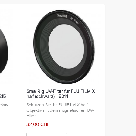
SmallRig UV-Filter für FUJIFILM X
215
half (schwarz) - 5214
ektiv
Schützen Sie Ihr FUJIFILM X half
t
Objektiv mit dem magnetischen UV-
Filter...
32,00 CHF