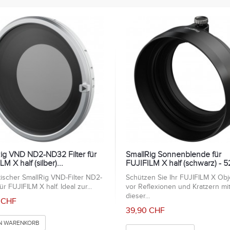
ig VND ND2-ND32 Filter für
SmallRig Sonnenblende für
M X half (silber)...
FUJIFILM X half (schwarz) - 5
ischer SmallRig VND-Filter ND2-
Schützen Sie Ihr FUJIFILM X Obj
r FUJIFILM X half. Ideal zur...
vor Reflexionen und Kratzern mi
dieser...
 CHF
39,90 CHF
EN WARENKORB