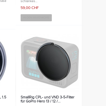
Kase
schlankes...
59,00 CHF
IN DEN WARENKORB
 1.5
SmallRig CPL- und VND 3-5-Filter
für GoPro Hero 13 / 12 /...