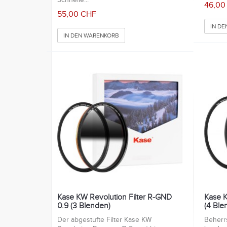
Schnelle...
46,00
55,00 CHF
IN D
IN DEN WARENKORB
Kase KW Revolution Filter R-GND
Kase K
0.9 (3 Blenden)
(4 Ble
Der abgestufte Filter Kase KW
Beherrs