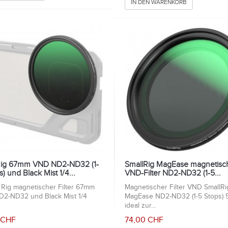
IN DEN WARENKORB
Rig 67mm VND ND2-ND32 (1-
SmallRig MagEase magnetisc
s) und Black Mist 1/4...
VND-Filter ND2-ND32 (1-5...
 Rig magnetischer Filter 67mm
Magnetischer Filter VND SmallRi
2-ND32 und Black Mist 1/4
MagEase ND2-ND32 (1-5 Stops)
ideal zur...
 CHF
74,00 CHF