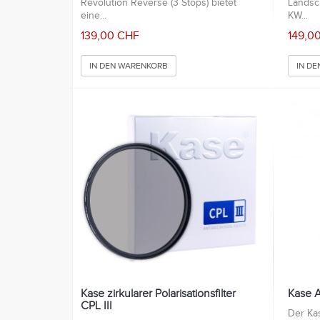
Revolution Reverse (3 Stops) bietet
Landsc
eine...
KW...
139,00 CHF
149,0
IN DEN WARENKORB
IN D
Kase zirkularer Polarisationsfilter
Kase A
CPL III
Der Ka