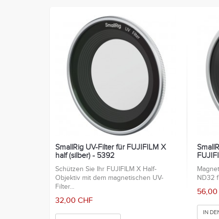
SmallRig UV-Filter für FUJIFILM X
SmallR
half (silber) - 5392
FUJIFIL
Schützen Sie Ihr FUJIFILM X Half-
Magnet
Objektiv mit dem magnetischen UV-
ND32 fü
Filter...
56,00
32,00 CHF
IN D