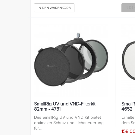
IN D
IN DEN WARENKORB
SmallRig UV und VND-Filterkit
SmallRi
82mm - 4781
4652
Das SmallRig UV und VND Kit bietet
Erhalte
optimalen Schutz und Lichtsteuerung
dem Sma
für...
158,0