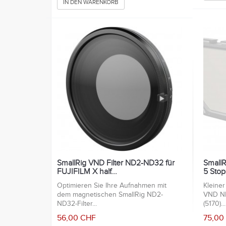
IN DEN WARENKORB
SmallRig VND Filter ND2-ND32 für
Small
FUJIFILM X half...
5 Stop
Optimieren Sie Ihre Aufnahmen mit
Kleiner
dem magnetischen SmallRig ND2-
VND ND
ND32-Filter...
(5170)...
56,00 CHF
75,00