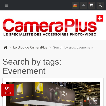
0
Toggle
Navigation
>
Le Blog de CameraPlus
>
Search by tags: Evenement
Search by tags:
Evenement
01
OCT