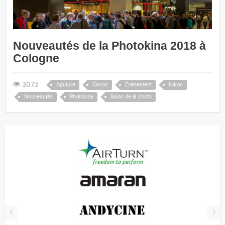
Nouveautés de la Photokina 2018 à
Cologne
3073
Aputure
Canon
Evenement
Nikon
Nouveautés
Photokina
Salon de la photo