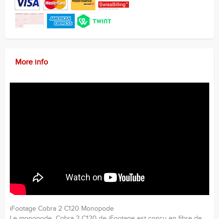
More info
iFootage Cobra 2 C120 Monopode
Le monopode Cobra 2 C120 de iFootage est conçu en fibre de