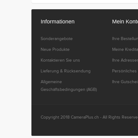
Informationen
Mein Kont
Sonderangebote
Ihre Bestell
Neue Produkte
Meine Kredi
Kontaktieren Sie uns
Ihre Adresse
Lieferung & Rücksendung
Persönliches
Allgemeine
Ihre Gutsche
Geschäftsbedingungen (AGB)
Copyright 2018 CameraPlus.ch - All Rights Reserve