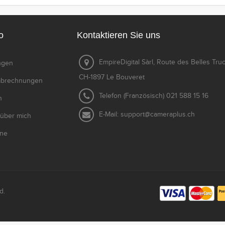
o
Kontaktieren Sie uns
EmpireDigital Sàrl, Route des Belles Tru
ungen
CH-1897 Le Bouveret
tabrechnungen
Telefon (Französisch)
021 588 15 16
n
E-Mail:
support@cameraplus.ch
 über mich
ine
d.