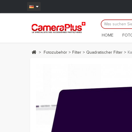
HOME
FOT
>
Fotozubehör
>
Filter
>
Quadratischer Filter
>
Ka