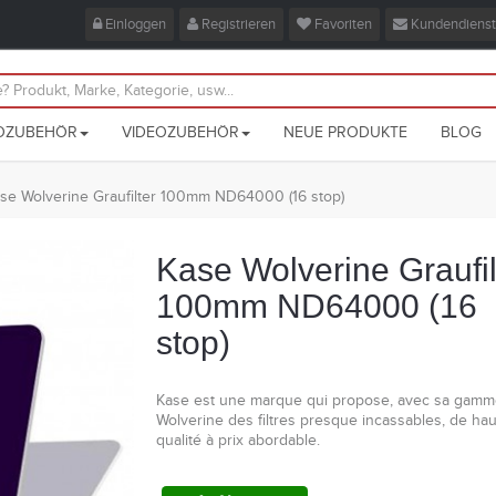
Einloggen
Registrieren
Favoriten
Kundendienst
OZUBEHÖR
VIDEOZUBEHÖR
NEUE PRODUKTE
BLOG
se Wolverine Graufilter 100mm ND64000 (16 stop)
Kase Wolverine Graufil
100mm ND64000 (16
stop)
Kase est une marque qui propose, avec sa gamm
Wolverine des filtres presque incassables, de ha
qualité à prix abordable.