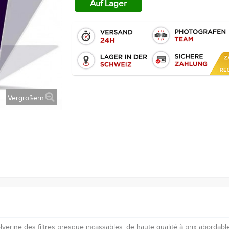
Auf Lager
Vergrößern
rine des filtres presque incassables, de haute qualité à prix abordable