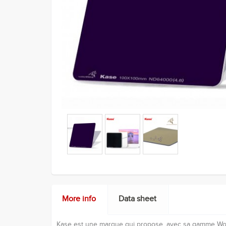
More info
Data sheet
Kase est une marque qui propose, avec sa gamme Wolve