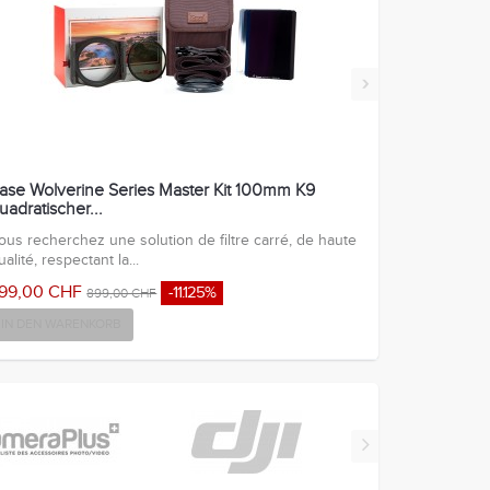
›
ase Wolverine Series Master Kit 100mm K9
uadratischer...
ous recherchez une solution de filtre carré, de haute
ualité, respectant la...
99,00 CHF
-11.125%
899,00 CHF
IN DEN WARENKORB