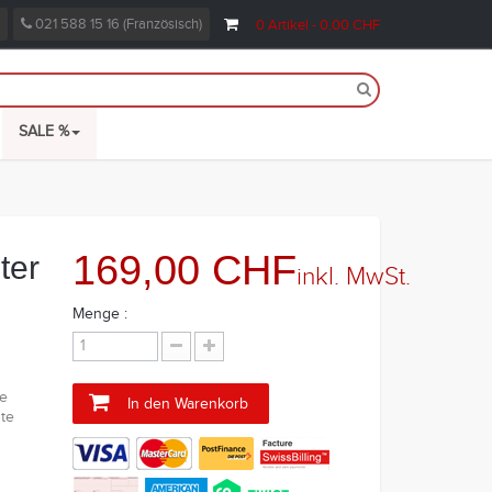
021 588 15 16 (Französisch)
0
Artikel
- 0,00 CHF
SALE %
169,00 CHF
ter
inkl. MwSt.
Menge :
e
In den Warenkorb
ute