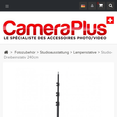
0
Toggle
Navigation
>
Fotozubehör
>
Studioausstattung
>
Lampenstative
>
Studio-
Dreibeinstativ 240cm