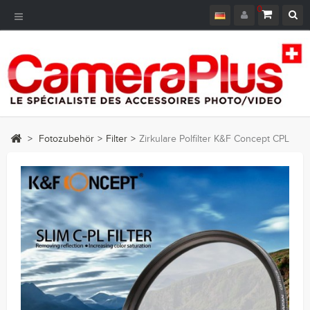
0
Toggle
Navigation
>
Fotozubehör
>
Filter
>
Zirkulare Polfilter K&F Concept CPL