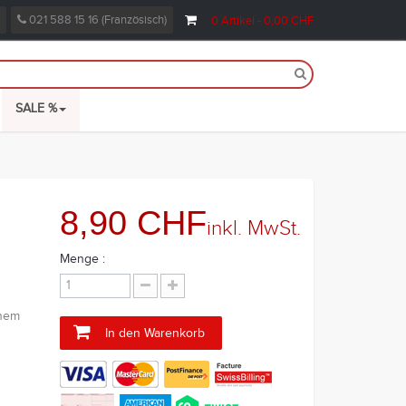
021 588 15 16 (Französisch)
0
Artikel
- 0,00 CHF
SALE %
8,90 CHF
inkl. MwSt.
Menge :
inem
In den Warenkorb