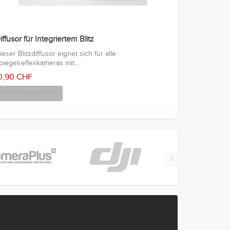
iffusor für Integriertem Blitz
ieser Blitzdiffusor eignet sich für alle
piegelreflexkameras mit...
0,90 CHF
IN DEN WARENKORB