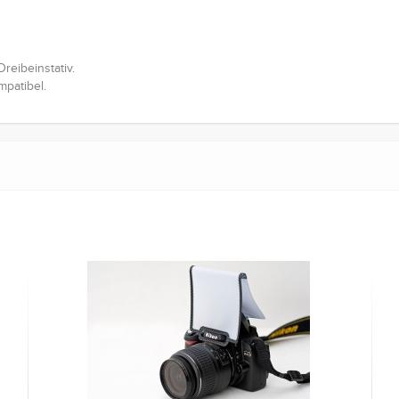
reibeinstativ.
mpatibel.