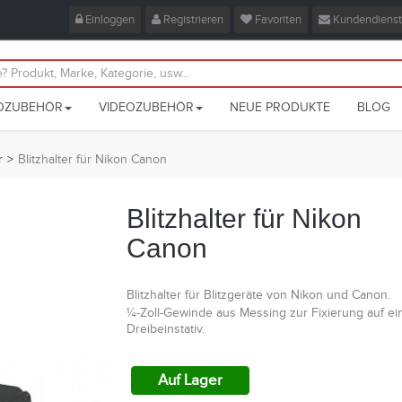
Einloggen
Registrieren
Favoriten
Kundendienst
OZUBEHÖR
VIDEOZUBEHÖR
NEUE PRODUKTE
BLOG
r
>
Blitzhalter für Nikon Canon
Blitzhalter für Nikon
Canon
Blitzhalter für Blitzgeräte von Nikon und Canon.
¼-Zoll-Gewinde aus Messing zur Fixierung auf e
Dreibeinstativ.
Auf Lager