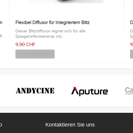
on
Flexibel Diffusor für Integriertem Blitz
D
Dieser Blitzdiffusor eignet sich für alle
D
ft
Spiegelreflexkameras mit...
S
9,90 CHF
1
IN DEN WARENKORB
o
Kontaktieren Sie uns