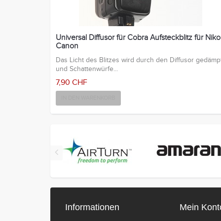
Universal Diffusor für Cobra Aufsteckblitz für Nik
Canon
Das Licht des Blitzes wird durch den Diffusor gedämp
und Schattenwürfe...
7,90 CHF
IN DEN WARENKORB
Informationen
Mein Kont