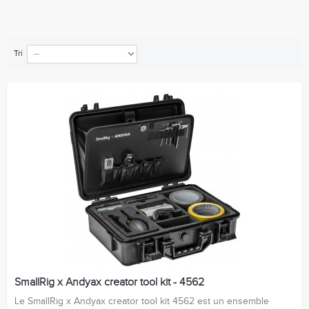
Tri
SmallRig x Andyax creator tool kit - 4562
Le SmallRig x Andyax creator tool kit 4562 est un ensemble