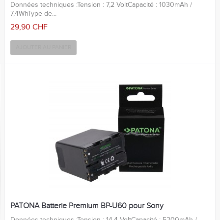
Données techniques :Tension : 7,2 VoltCapacité : 1030mAh /
7,4WhType de...
29,90 CHF
AJOUTER AU PANIER
PATONA Batterie Premium BP-U60 pour Sony
Données techniques :Tension : 14,4 VoltCapacité : 5200mAh /