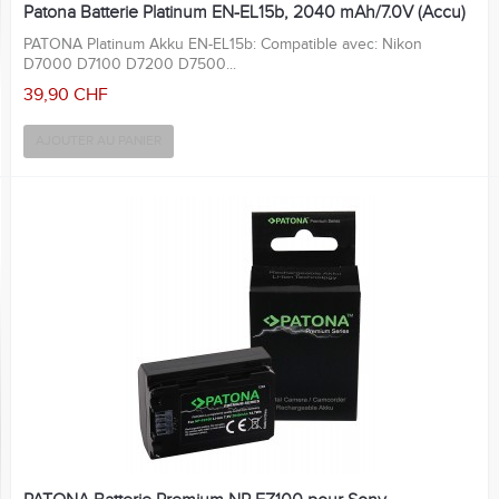
Patona Batterie Platinum EN-EL15b, 2040 mAh/7.0V (Accu)
PATONA Platinum Akku EN-EL15b: Compatible avec: Nikon
D7000 D7100 D7200 D7500...
39,90 CHF
AJOUTER AU PANIER