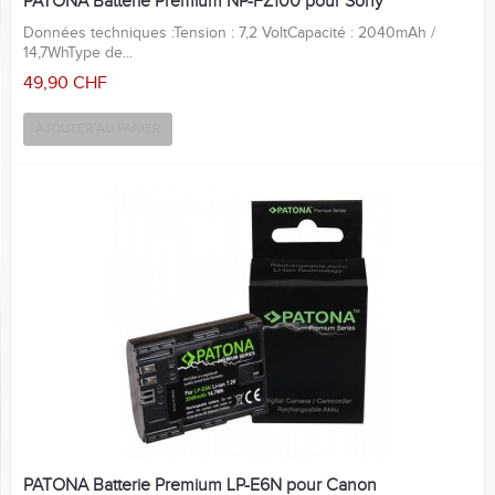
PATONA Batterie Premium NP-FZ100 pour Sony
Données techniques :Tension : 7,2 VoltCapacité : 2040mAh /
14,7WhType de...
49,90 CHF
AJOUTER AU PANIER
PATONA Batterie Premium LP-E6N pour Canon