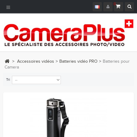
0
Navigation
bascule
>
Accessoires vidéos
>
Batteries vidéo PRO
>
Batteries pour
Camera
Tri