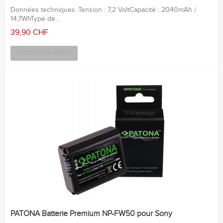
Données techniques :Tension : 7,2 VoltCapacité : 2040mAh /
14,7WhType de...
39,90 CHF
AJOUTER AU PANIER
PATONA Batterie Premium NP-FW50 pour Sony