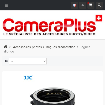
0
Navigation
bascule
>
Accessoires photos
>
Bagues d'adaptation
>
Bagues
allonge
Tri