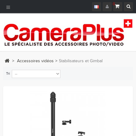
0
Navigation
bascule
>
Accessoires vidéos
>
Stabilisateurs et Gimbal
Tri