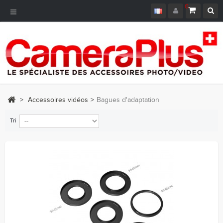
0
Navigation
bascule
>
Accessoires vidéos
>
Bagues d'adaptation
Tri