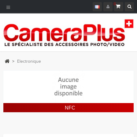
0
Navigation
bascule
>
Electronique
NFC