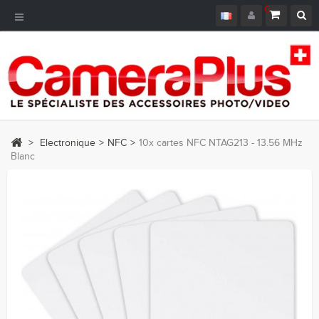
0
Navigation
bascule
>
Electronique
>
NFC
>
10x cartes NFC NTAG213 - 13.56 MHz
Blanc