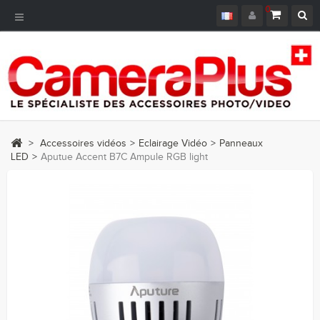
0
Navigation
bascule
>
Accessoires vidéos
>
Eclairage Vidéo
>
Panneaux
LED
>
Aputue Accent B7C Ampule RGB light