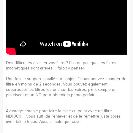
Des difficultés à visser vos filtres? Pas de panique, les filtres
magnétiques sont arrivés! Il fallait y penser!
Une fois le support installé sur l'objectif, vous pouvez changer de
filtre en moins de 2 secondes. Vous pouvez également
superposer les filtres les uns sur les autres, par exemple un
polarisant et un ND pour obtenir la photo parfait.
Avantage notable pour faire la mise au point avec un filtre
ND1000, il vous suffi de l'enlever et de le remettre juste après
avoir fait le focus. Aussi simple que cela.