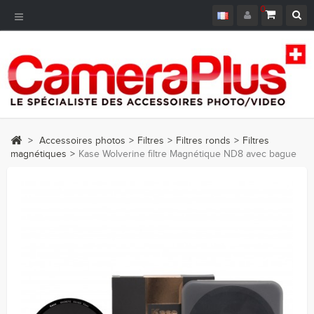
0
Navigation
bascule
>
Accessoires photos
>
Filtres
>
Filtres ronds
>
Filtres
magnétiques
>
Kase Wolverine filtre Magnétique ND8 avec bague