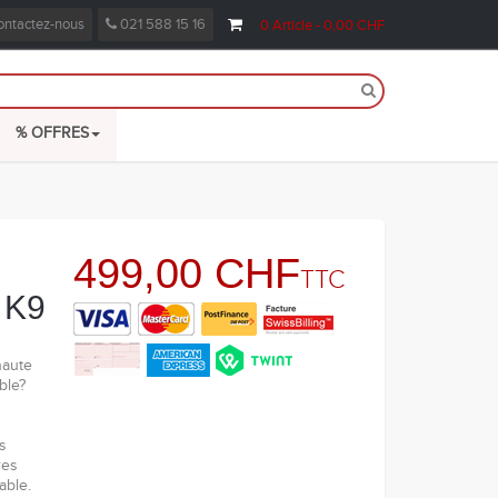
ntactez-nous
021 588 15 16
0
Article
- 0,00 CHF
% OFFRES
499,00 CHF
TTC
 K9
haute
ble?
s
res
able.