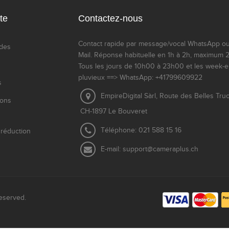
te
Contactez-nous
Contact rapide par message/vocal WhatsApp ou
des
Mail. Réponse habituelle en 1h à 2h, maximum 
Tous les jours de 10h00 à 23h00 et les week-
pluvieux ==> WhatsApp: +41799609922
s
EmpireDigital Sàrl, Route des Belles Tru
ions
CH-1897 Le Bouveret
Téléphone:
021 588 15 16
réduction
E-mail:
support@cameraplus.ch
eserved.