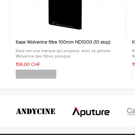
Kase Wolverine filtre 100mm ND1000 (10 stop)
K
Kase est une marque qui propose, avec sa gamme
K
Wolverine des filtres presque...
W
159,00 CHF
1
AJOUTER AU PANIER