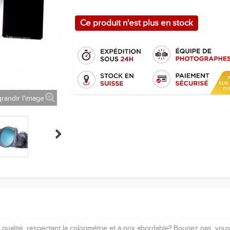
Ce produit n'est plus en stock
randir l'image
 qualité, respectant la colorimétrie et à prix abordable? Bougez pas, vou