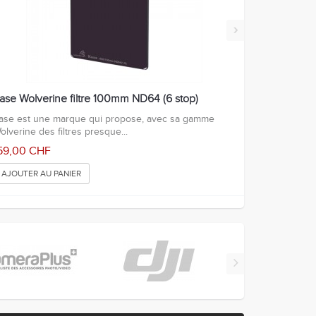
›
ase Wolverine filtre 100mm ND64 (6 stop)
ase est une marque qui propose, avec sa gamme
olverine des filtres presque...
59,00 CHF
AJOUTER AU PANIER