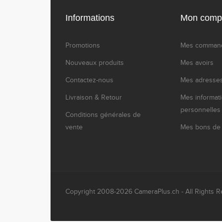
Informations
Mon comp
Promotions
Mes comman
Nouveaux produits
Mes avoirs
Contactez-nous
Mes adresse
Livraison & Retour
Mes informat
personnelles
Conditions générales de
vente
Mes bons de 
Copyright 2008-2026 CameraPlus.ch - All Rights R