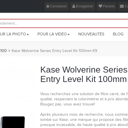
Connexion
Enregistrer
Favoris
Co
UR LA PHOTO
POUR LA VIDÉO
NOUVEAUTÉS
BLOG
K100
>
Kase Wolverine Series Entry Level Kit 100mm K9
Promo!
Kase Wolverine Series
Entry Level Kit 100mm
Vous recherchez une solution de filtre carré, de 
qualité, respectant la colorimétrie et à prix aborda
Bougez pas, vous avez trouvé!
Après plusieurs mois de recherche, nous somme
tombé sur Kase, une marque qui propose des filt
presque incassable, de haute qualité à prix abord