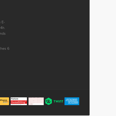
 E-
24h.
ends
ches 6