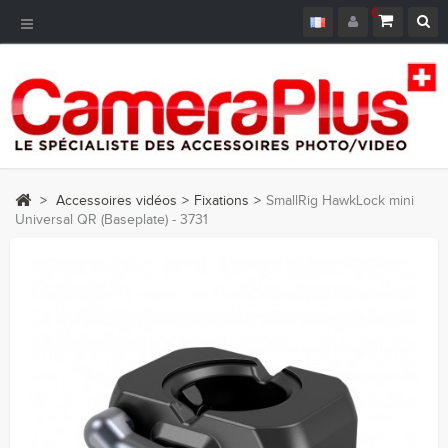
0
Navigation
bascule
>
Accessoires vidéos
>
Fixations
>
SmallRig HawkLock mini
Universal QR (Baseplate) - 3731