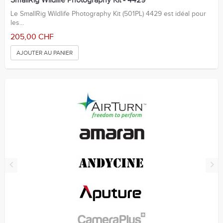
SmallRig Wildlife Photography Kit - 4429
Le SmallRig Wildlife Photography Kit (501PL) 4429 est idéal pour
les...
205,00 CHF
AJOUTER AU PANIER