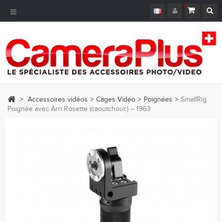
0
Navigation
bascule
>
Accessoires vidéos
>
Cages Vidéo
>
Poignées
>
SmallRig
Poignée avec Arri Rosette (caoutchouc) – 1963