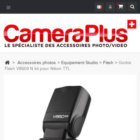
0
Navigation
bascule
>
Accessoires photos
>
Equipement Studio
>
Flash
>
Godox
Flash V860II N kit pour Nikon TTL