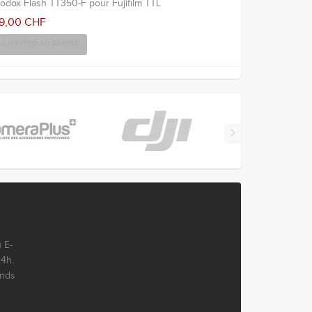
odox Flash TT350-F pour Fujifilm TTL
9,00 CHF
AJOUTER AU PANIER
 E-
24h.
ends