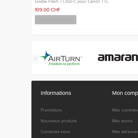
Godox Flash TT350-C pour Canon TTL
109,00 CHF
AJOUTER AU PANIER
Informations
Mon comp
Promotions
Mes comman
Nouveaux produits
Mes avoirs
Contactez-nous
Mes adresse