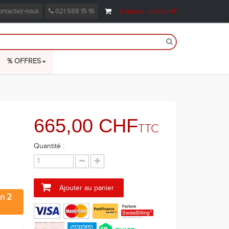
ntactez-nous
021 588 15 16
0
Article
- 0,00 CHF
% OFFRES
665,00 CHF
TTC
Quantité :
Ajouter au panier
on 2