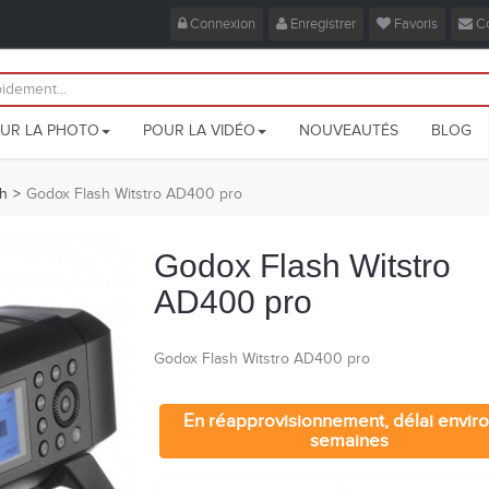
Connexion
Enregistrer
Favoris
Co
UR LA PHOTO
POUR LA VIDÉO
NOUVEAUTÉS
BLOG
sh
>
Godox Flash Witstro AD400 pro
Godox Flash Witstro
AD400 pro
Godox Flash Witstro AD400 pro
En réapprovisionnement, délai envir
semaines