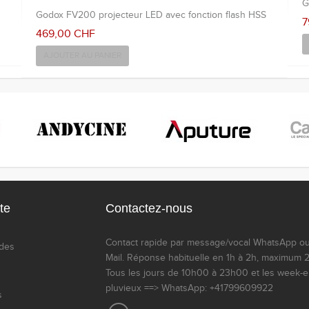
G
Godox FV200 projecteur LED avec fonction flash HSS
7
469,00 CHF
AJOUTER AU PANIER
te
Contactez-nous
Contact rapide par message/vocal WhatsApp ou
des
Mail. Réponse habituelle en 1h à 2h, maximum 
Tous les jours de 10h00 à 23h00 et les week-
pluvieux ==> WhatsApp: +41799609922
s