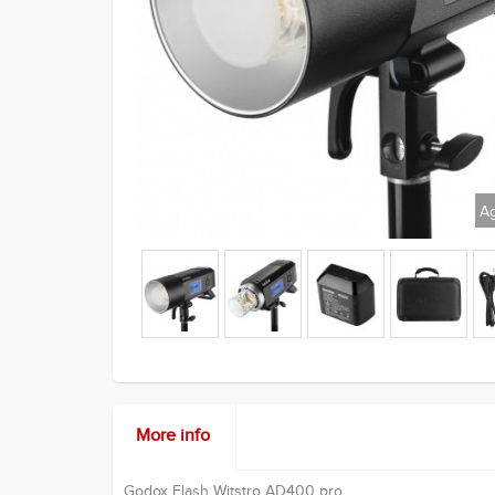
Ag
More info
Godox Flash Witstro AD400 pro